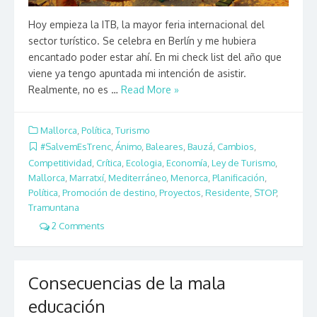
Hoy empieza la ITB, la mayor feria internacional del
sector turístico. Se celebra en Berlín y me hubiera
encantado poder estar ahí. En mi check list del año que
viene ya tengo apuntada mi intención de asistir.
Realmente, no es …
Read More »
Mallorca
,
Política
,
Turismo
#SalvemEsTrenc
,
Ánimo
,
Baleares
,
Bauzá
,
Cambios
,
Competitividad
,
Crítica
,
Ecologia
,
Economía
,
Ley de Turismo
,
Mallorca
,
Marratxí
,
Mediterráneo
,
Menorca
,
Planificación
,
Política
,
Promoción de destino
,
Proyectos
,
Residente
,
STOP
,
Tramuntana
2 Comments
Consecuencias de la mala
educación