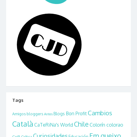
Tags
Cambios
Bon Profit
Blogs
Amigos bloggers
Antes
Català
Chile
CaTeRiNa's World
Colorín colorao
Em queixo
Curiosidades
CoR
Educación
Crítica