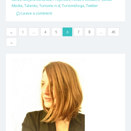
Media
,
Talento
,
Turismo n-d
,
Turismóloga
,
Twitter
Leave a comment
Posts navigation
←
1
…
4
5
6
7
8
…
45
→