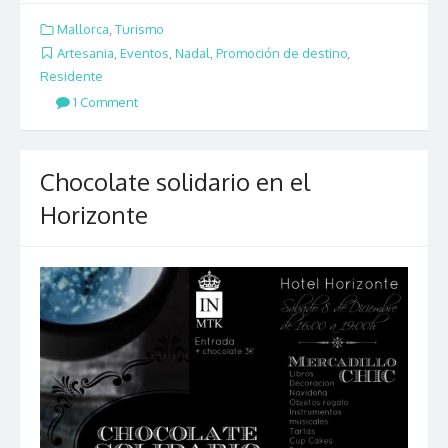
Mallorca
,
Turismo
Artesania
,
Eventos
,
Nadal
,
Promoción de destino
,
Residente
1 Comment
Chocolate solidario en el
Horizonte