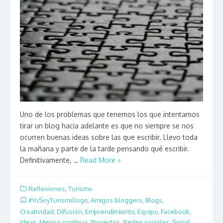
Uno de los problemas que tenemos los que intentamos
tirar un blog hacia adelante es que no siempre se nos
ocurren buenas ideas sobre las que escribir. Llevo toda
la mañana y parte de la tarde pensando qué escribir.
Definitivamente, …
Read More »
Reflexiones
,
Turismo
#YoSoyTurismólogo
,
Amigos bloggers
,
Blogs
,
Creatividad
,
Difusión
,
Emprendimiento
,
Equipo
,
Facebook
,
Ideas
,
Mejora contínua
,
Proyectos
,
Redes sociales
,
Social