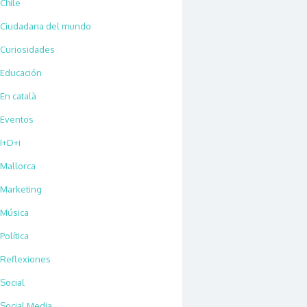
Chile
Ciudadana del mundo
Curiosidades
Educación
En català
Eventos
I+D+i
Mallorca
Marketing
Música
Política
Reflexiones
Social
Social Media