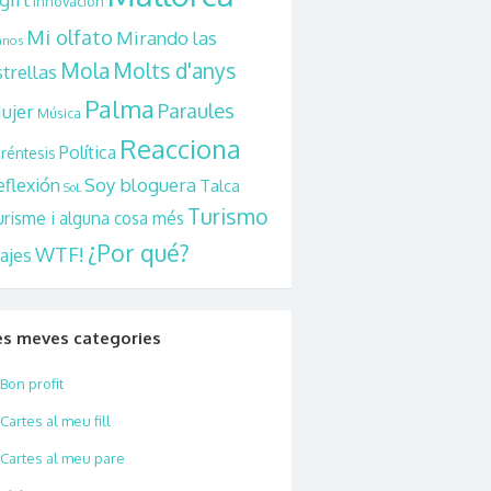
Innovación
Mi olfato
Mirando las
nos
Mola
Molts d'anys
strellas
Palma
Paraules
ujer
Música
Reacciona
Política
réntesis
eflexión
Soy bloguera
Talca
SoL
Turismo
urisme i alguna cosa més
¿Por qué?
WTF!
iajes
es meves categories
Bon profit
Cartes al meu fill
Cartes al meu pare