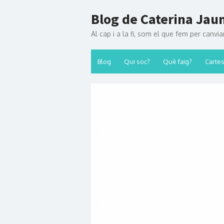
Skip to content
Blog de Caterina Ja
Al cap i a la fi, som el que fem per canvi
Blog
Qui soc?
Què faig?
Cartes