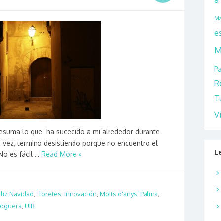
Ma
e
M
Pa
R
T
V
resuma lo que ha sucedido a mi alrededor durante
a vez, termino desistiendo porque no encuentro el
L
No es fácil …
Read More »
eliz Navidad
,
Floretes
,
Innovación
,
Molts d'anys
,
Palma
,
loguera
,
UIB