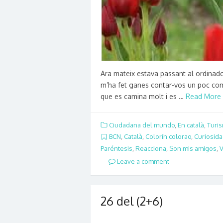
Ara mateix estava passant al ordinado
m’ha fet ganes contar-vos un poc com 
que es camina molt i es …
Read More 
Ciudadana del mundo
,
En català
,
Turi
BCN
,
Català
,
Colorín colorao
,
Curiosid
Paréntesis
,
Reacciona
,
Son mis amigos
,
V
Leave a comment
26 del (2+6)