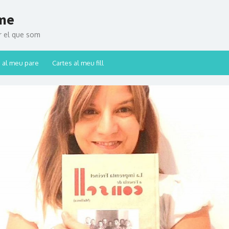
ume
ar el que som
 al meu pare
Cartes al meu fill