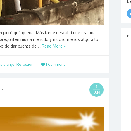
L
guntó qué quería. Más tarde descubrí que era una
E
 pregunten muy a menudo y mucho menos algo a lo
bo de dar cuenta de …
Read More »
s d'anys
,
Reflexión
1 Comment
…
3
JAN