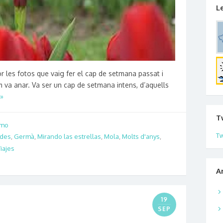
L
r les fotos que vaig fer el cap de setmana passat i
va anar. Va ser un cap de setmana intens, d’aquells
»
T
smo
Tw
ades
,
Germà
,
Mirando las estrellas
,
Mola
,
Molts d'anys
,
iajes
A
19
SEP