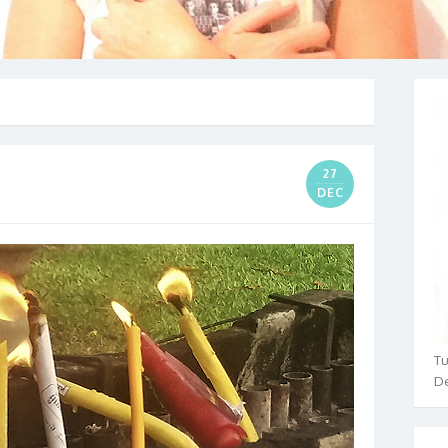
27
DEC
Tu
De