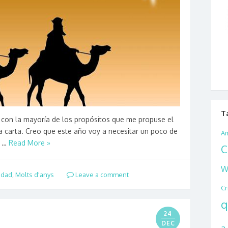
T
 con la mayoría de los propósitos que me propuse el
a carta. Creo que este año voy a necesitar un poco de
Am
y …
Read More »
C
W
idad
,
Molts d'anys
Leave a comment
Cr
q
24
DEC
a 