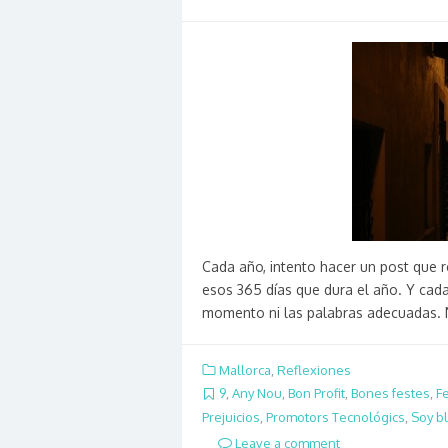
Cada año, intento hacer un post que 
esos 365 días que dura el año. Y cad
momento ni las palabras adecuadas. 
Mallorca
,
Reflexiones
9
,
Any Nou
,
Bon Profit
,
Bones festes
,
F
Prejuicios
,
Promotors Tecnológics
,
Soy b
Leave a comment