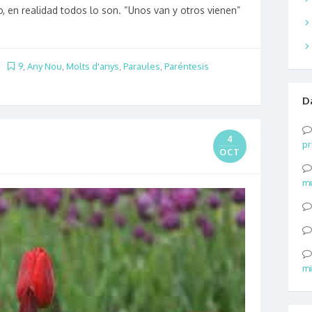
o, en realidad todos lo son. “Unos van y otros vienen”
9
,
Any Nou
,
Molts d'anys
,
Paraules
,
Paréntesis
D
4
p
OCT
m
mi