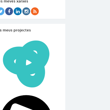
es meves xarxes
ls meus projectes