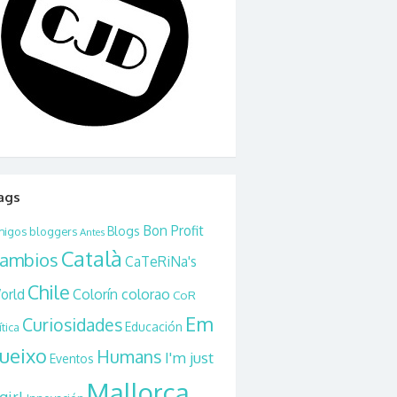
ags
Bon Profit
Blogs
igos bloggers
Antes
Català
ambios
CaTeRiNa's
Chile
orld
Colorín colorao
CoR
Em
Curiosidades
Educación
ítica
ueixo
Humans
I'm just
Eventos
Mallorca
girl