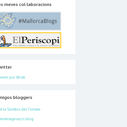
es meves col·laboracions
witter
eets por @cati
migos bloggers
A la Sombra del Tomate
Aniimaginary's blog