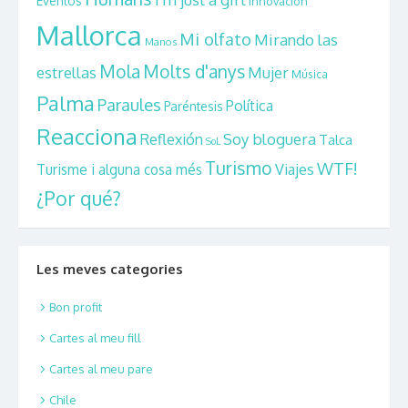
Eventos
Innovación
Mallorca
Mi olfato
Mirando las
Manos
Mola
Molts d'anys
estrellas
Mujer
Música
Palma
Paraules
Política
Paréntesis
Reacciona
Reflexión
Soy bloguera
Talca
SoL
Turismo
WTF!
Viajes
Turisme i alguna cosa més
¿Por qué?
Les meves categories
Bon profit
Cartes al meu fill
Cartes al meu pare
Chile