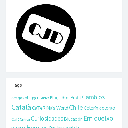
Tags
Cambios
Bon Profit
Blogs
Amigos bloggers
Antes
Català
Chile
CaTeRiNa's World
Colorín colorao
Em queixo
Curiosidades
CoR
Educación
Crítica
Humans
I'm just a girl