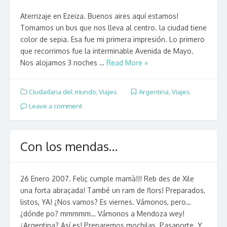
Aterrizaje en Ezeiza. Buenos aires aquí estamos!
Tomamos un bus que nos lleva al centro. la ciudad tiene
color de sepia. Esa fue mi primera impresión. Lo primero
que recorrimos fue la interminable Avenida de Mayo.
Nos alojamos 3 noches …
Read More »
Ciudadana del mundo
,
Viajes
Argentina
,
Viajes
Leave a comment
Con los mendas…
26 Enero 2007. Feliç cumple mamà!!! Reb des de Xile
una forta abraçada! També un ram de flors! Preparados,
listos, YA! ¿Nos vamos? Es viernes. Vámonos, pero…
¿dónde po? mmmmm… Vámonos a Mendoza wey!
¿Argentina? Así es! Preparemos mochilas. Pasaporte. Y