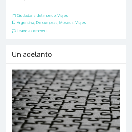
Ciudadana del mundo
,
Viajes
Argentina
,
De compras
,
Museos
,
Viajes
Leave a comment
Un adelanto