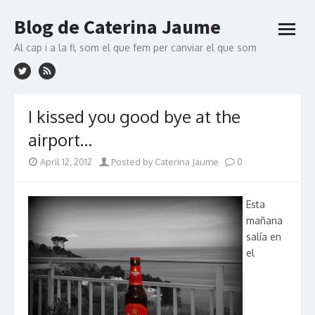
Skip to content
Blog de Caterina Jaume
open
menu
Al cap i a la fi, som el que fem per canviar el que som
I kissed you good bye at the
airport…
April 12, 2012
Posted by Caterina Jaume
0
Esta
mañana
salía en
el