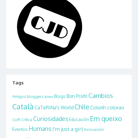
Tags
Cambios
Bon Profit
Blogs
Amigos bloggers
Antes
Català
Chile
CaTeRiNa's World
Colorín colorao
Em queixo
Curiosidades
CoR
Educación
Crítica
Humans
I'm just a girl
Eventos
Innovación