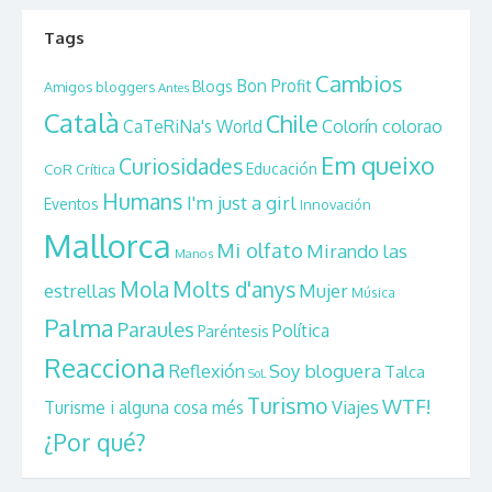
Tags
Cambios
Bon Profit
Blogs
Amigos bloggers
Antes
Català
Chile
CaTeRiNa's World
Colorín colorao
Em queixo
Curiosidades
CoR
Educación
Crítica
Humans
I'm just a girl
Eventos
Innovación
Mallorca
Mi olfato
Mirando las
Manos
Mola
Molts d'anys
estrellas
Mujer
Música
Palma
Paraules
Política
Paréntesis
Reacciona
Reflexión
Soy bloguera
Talca
SoL
Turismo
WTF!
Viajes
Turisme i alguna cosa més
¿Por qué?