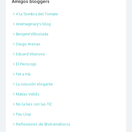
Amigos bloggers
A la Sombra del Tomate
Aniimaginary's blog
Benjamí Villoslada
Diego Arenas
Eduard Vilanova
El Periscopi
Fet a mà
La solución elegante
Matías Vallés
No la lies con las TIC
Pau Llop
Reflexiones de @otramallorca