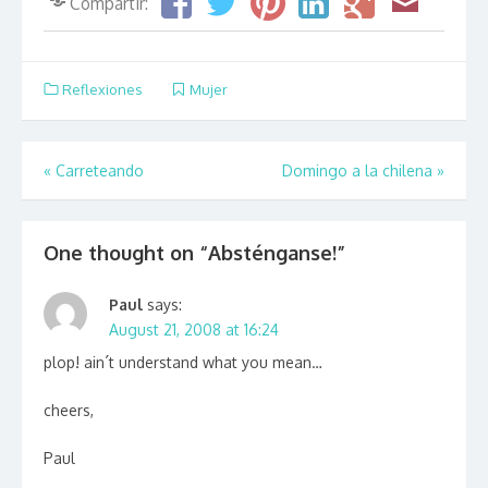
Compartir:
Reflexiones
Mujer
Post navigation
«
Carreteando
Domingo a la chilena
»
One thought on “
Absténganse!
”
Paul
says:
August 21, 2008 at 16:24
plop! ain´t understand what you mean…
cheers,
Paul