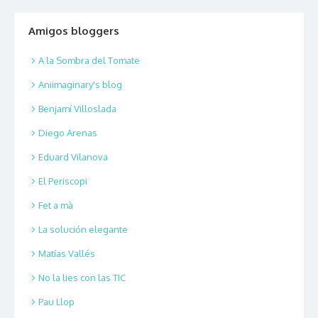
Amigos bloggers
A la Sombra del Tomate
Aniimaginary's blog
Benjamí Villoslada
Diego Arenas
Eduard Vilanova
El Periscopi
Fet a mà
La solución elegante
Matías Vallés
No la lies con las TIC
Pau Llop