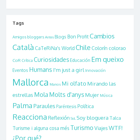
Tags
Cambios
Bon Profit
Blogs
Amigos bloggers
Antes
Català
Chile
CaTeRiNa's World
Colorín colorao
Em queixo
Curiosidades
CoR
Educación
Crítica
Humans
I'm just a girl
Eventos
Innovación
Mallorca
Mi olfato
Mirando las
Manos
Mola
Molts d'anys
estrellas
Mujer
Música
Palma
Paraules
Política
Paréntesis
Reacciona
Reflexión
Soy bloguera
Talca
SoL
Turismo
WTF!
Viajes
Turisme i alguna cosa més
¿Por qué?